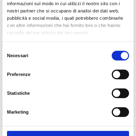
Settembre 2025
(2)
informazioni sul modo in cui utilizzi il nostro sito con i
nostri partner che si occupano di analisi dei dati web,
pubblicità e social media, i quali potrebbero combinarle
Agosto 2025
(1)
con altre informazioni che hai fornito loro o che hanno
raccolto dal tuo utilizzo dei loro servizi.
Luglio 2025
(1)
S
Necessari
e
Giugno 2025
(1)
l
e
Preferenze
Maggio 2025
(2)
z
i
o
Statistiche
Aprile 2025
(1)
n
e
Marketing
Marzo 2025
(1)
d
e
l
Febbraio 2025
(1)