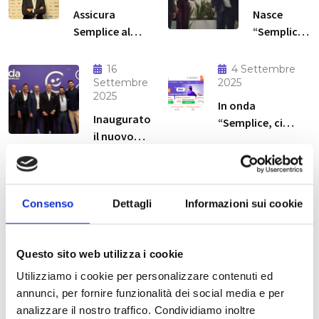
Assicura
Nasce
Semplice al
“Semplice
Italian
Benessere”:
Insurtech
la nuova
16
4 Settembre
Summit 2025:
polizza
Settembre
2025
2025
due giorni
salute
In onda
dedicati
firmata
Inaugurato
“Semplice, ci
all’innovazione
Assicura
il nuovo
siamo”: la prima
assicurativa
Semplice e
HUB
campagna digital
AXA
Cagliari
di
Partners
Archives
ComparaSemplice
Italia
Consenso
Dettagli
Informazioni sui cookie
con Gerry Scotti
Novembre 2025
(1)
Questo sito web utilizza i cookie
Utilizziamo i cookie per personalizzare contenuti ed
Ottobre 2025
(1)
annunci, per fornire funzionalità dei social media e per
analizzare il nostro traffico. Condividiamo inoltre