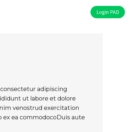
PAD
Punti Vendita
Contatti
Login PAD
consectetur adipiscing
didunt ut labore et dolore
nim venostrud exercitation
quip ex ea commodocoDuis aute