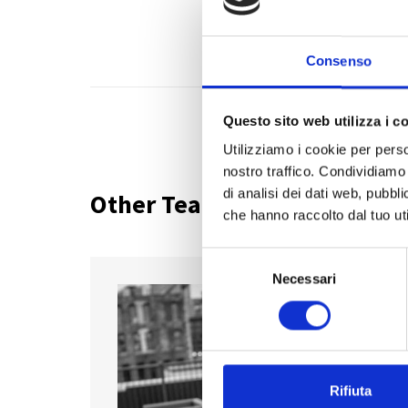
Consenso
Questo sito web utilizza i c
Utilizziamo i cookie per perso
nostro traffico. Condividiamo 
di analisi dei dati web, pubbl
Other Team Members
che hanno raccolto dal tuo uti
S
Necessari
e
l
e
z
i
o
Rifiuta