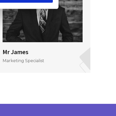
Mr James
Mr J
Marketing Specialist
CEO &