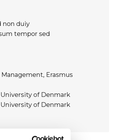
d non duiy
ipsum tempor sed
f Management, Erasmus
l University of Denmark
l University of Denmark