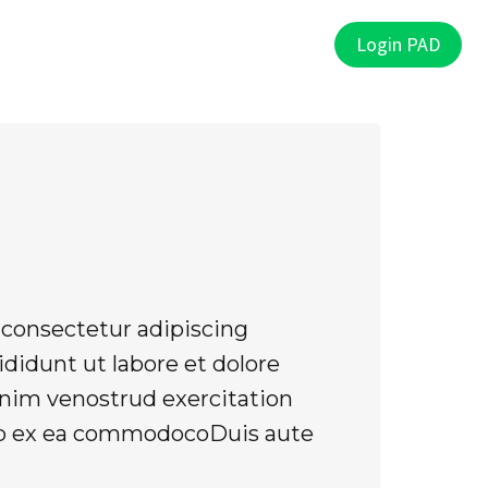
PAD
Punti Vendita
Contatti
Login PAD
consectetur adipiscing
didunt ut labore et dolore
nim venostrud exercitation
quip ex ea commodocoDuis aute