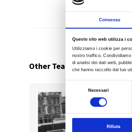
Consenso
Questo sito web utilizza i c
Utilizziamo i cookie per perso
nostro traffico. Condividiamo 
di analisi dei dati web, pubbl
Other Team Members
che hanno raccolto dal tuo uti
S
Necessari
e
l
e
z
i
o
Rifiuta