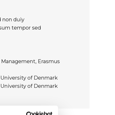
d non duiy
ipsum tempor sed
f Management, Erasmus
l University of Denmark
l University of Denmark