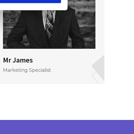
Mr James
Mr J
Marketing Specialist
CEO &