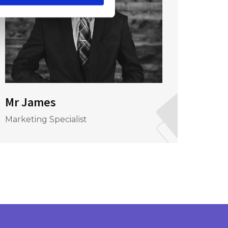
Mr James
Mr J
Marketing Specialist
CEO &