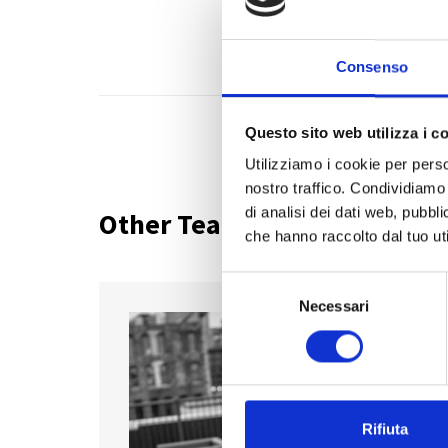
Consenso
Questo sito web utilizza i c
Utilizziamo i cookie per perso
nostro traffico. Condividiamo 
di analisi dei dati web, pubbl
Other Team Members
che hanno raccolto dal tuo uti
S
Necessari
e
l
e
z
i
o
Rifiuta