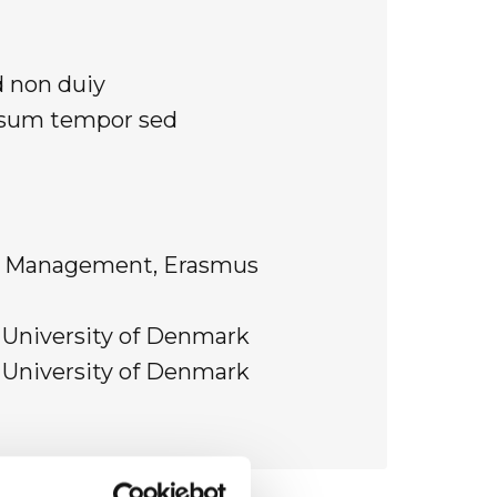
d non duiy
ipsum tempor sed
f Management, Erasmus
l University of Denmark
l University of Denmark