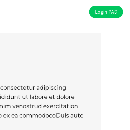
PAD
Punti Vendita
Contatti
Login PAD
consectetur adipiscing
didunt ut labore et dolore
nim venostrud exercitation
quip ex ea commodocoDuis aute