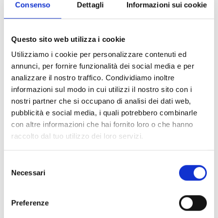
Consenso
Dettagli
Informazioni sui cookie
dolor sit ametng elit, sed do eiusmod
tempor incididun tear gorem ipsum
Questo sito web utilizza i cookie
dolor sit amet, consectetur adipiscing
Utilizziamo i cookie per personalizzare contenuti ed
elit, sed do eiusmod tempor incididunt
annunci, per fornire funzionalità dei social media e per
etteryu dolore magna.Dorem ipsum
analizzare il nostro traffico. Condividiamo inoltre
informazioni sul modo in cui utilizzi il nostro sito con i
dolor sit ametng.
nostri partner che si occupano di analisi dei dati web,
pubblicità e social media, i quali potrebbero combinarle
con altre informazioni che hai fornito loro o che hanno
raccolto dal tuo utilizzo dei loro servizi.
S
Necessari
Need Any Financial Help!
e
l
e
Hotline
Preferenze
z
009850-9850