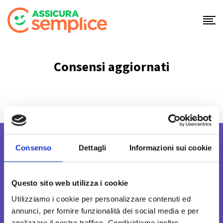
Skip
to
content
Consensi aggiornati
Consenso
Dettagli
Informazioni sui cookie
Questo sito web utilizza i cookie
Assicura Semplice S.r.l.
Utilizziamo i cookie per personalizzare contenuti ed
Corso della Vittoria, 31/A
annunci, per fornire funzionalità dei social media e per
analizzare il nostro traffico. Condividiamo inoltre