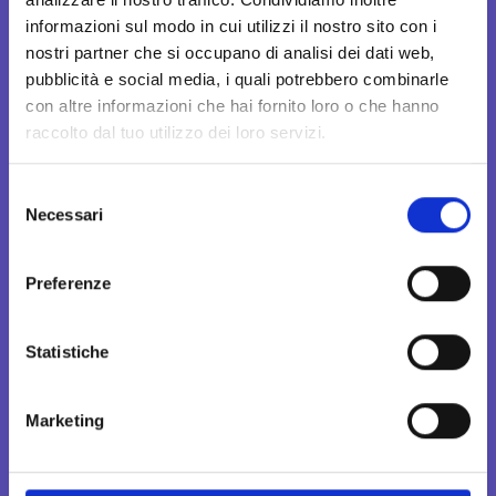
28100 Novara (NO)
informazioni sul modo in cui utilizzi il nostro sito con i
Copyright 2024
nostri partner che si occupano di analisi dei dati web,
© Assicura Semplice S.r.l.
pubblicità e social media, i quali potrebbero combinarle
P.IVA IT02524610033
con altre informazioni che hai fornito loro o che hanno
raccolto dal tuo utilizzo dei loro servizi.
All rights reserved
S
Necessari
e
Pagine del sito
l
e
Preferenze
z
i
News
o
Statistiche
Sinistri e Reclami
n
e
Marketing
Lavora con noi
d
e
Apri il tuo punto vendita
l