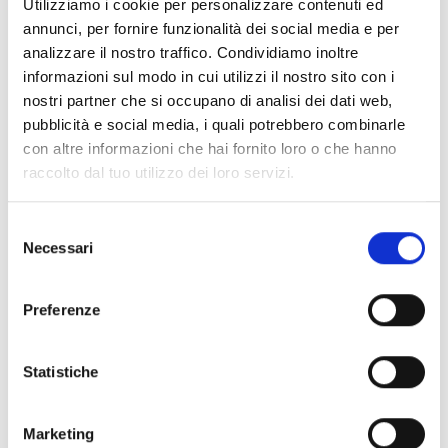
Utilizziamo i cookie per personalizzare contenuti ed
annunci, per fornire funzionalità dei social media e per
End Date:
analizzare il nostro traffico. Condividiamo inoltre
02/05/2022
informazioni sul modo in cui utilizzi il nostro sito con i
nostri partner che si occupano di analisi dei dati web,
Website:
pubblicità e social media, i quali potrebbero combinarle
con altre informazioni che hai fornito loro o che hanno
https://radiustheme.com
raccolto dal tuo utilizzo dei loro servizi.
S
Necessari
e
l
Need Any Financial
e
Preferenze
z
Help!
i
o
Statistiche
n
Hotline
e
009850-9850
Marketing
d