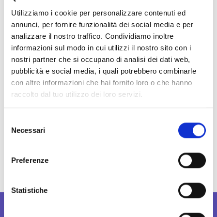
Consulenze personalizzate
Utilizziamo i cookie per personalizzare contenuti ed
Massima trasparenza
annunci, per fornire funzionalità dei social media e per
analizzare il nostro traffico. Condividiamo inoltre
Servizio veloce e senza stress
informazioni sul modo in cui utilizzi il nostro sito con i
nostri partner che si occupano di analisi dei dati web,
Assicura Semplice – Store di Velletri
pubblicità e social media, i quali potrebbero combinarle
Via Fontana delle Rose, 7 – 00049 Velletri (RM)
con altre informazioni che hai fornito loro o che hanno
raccolto dal tuo utilizzo dei loro servizi.
Store Manager:
Patrizia Coluccino
Passa a trovarci e scopri quanto può essere
S
Necessari
e
semplice sentirsi protetti.
l
e
Preferenze
z
i
o
Statistiche
n
e