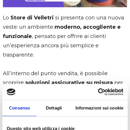
Lo
Store di Velletri
si presenta con una nuova
veste: un ambiente
moderno, accogliente e
funzionale
, pensato per offrire ai clienti
un’esperienza ancora più semplice e
trasparente.
All’interno del punto vendita, è possibile
scoprire
soluzioni assicurative su misura
per
ogni esigenza — dalla casa all’auto, dalla salute
al lavoro — con un approccio basato su
Consenso
Dettagli
Informazioni sui cookie
consulenze personalizzate
,
chiarezza
e
servizi senza stress
.
Questo sito web utilizza i cookie