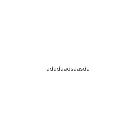
lorem ipsum
adadaadsaasda
lorem ipsum