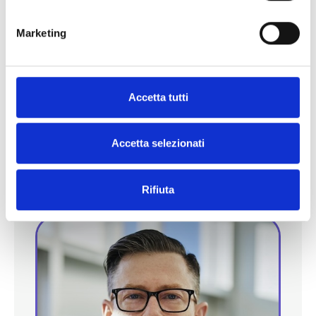
Lorem ipsum dolor sit amet, consectetur
n
e
adipisici elit, sed eiusmod tempor incidunt
Marketing
d
ut labore et dolore magna aliqua.
e
l
c
Accetta tutti
o
n
Marketing & Comunicazione
s
Accetta selezionati
Enrica Empler
e
n
Rifiuta
s
o