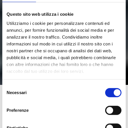
Questo sito web utilizza i cookie
Utilizziamo i cookie per personalizzare contenuti ed
annunci, per fornire funzionalità dei social media e per
Hands On
analizzare il nostro traffico. Condividiamo inoltre
informazioni sul modo in cui utilizzi il nostro sito con i
Professional Touch
nostri partner che si occupano di analisi dei dati web,
pubblicità e social media, i quali potrebbero combinarle
con altre informazioni che hai fornito loro o che hanno
raccolto dal tuo utilizzo dei loro servizi.
S
Necessari
e
l
e
THE BEST PROFESSIONAL TEAM
Preferenze
z
All The People Behind The
i
o
Statistiche