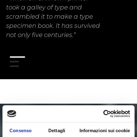
took a galley of type and
to
scrambled it to make a type
s
specimen book. It has survived
su
not only five centuries.”
g
m
Consenso
Dettagli
Informazioni sui cookie