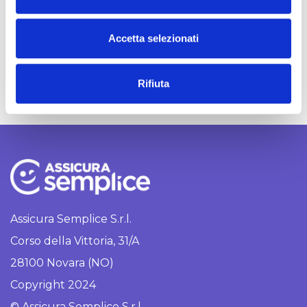
esperienze, confrontarsi sulle
nuove sfide
o
n
dell’Insurtech
e valorizzare il ruolo del broker
s
Accetta selezionati
digitale come protagonista del cambiamento.
e
n
Rifiuta
s
o
Assicura Semplice S.r.l.
Corso della Vittoria, 31/A
28100 Novara (NO)
Copyright 2024
© Assicura Semplice S.r.l.