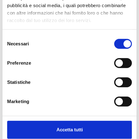
pubblicità e social media, i quali potrebbero combinarle
Enterprice Plan
con altre informazioni che hai fornito loro o che hanno
raccolto dal tuo utilizzo dei loro servizi.
Financa dummy text of the printing and
S
Necessari
e
typesetting industry.
l
69
e
$
.00
Preferenze
z
i
Per Month
o
Statistiche
n
Finance Consulting
e
Marketing
Business Economiext printing
d
e
industr um has been
l
Investment typesetting
c
Accetta tutti
o