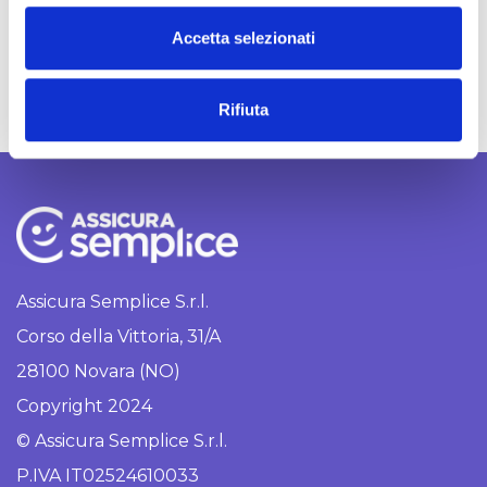
n
Buy This Plan
s
Accetta selezionati
e
n
Rifiuta
s
o
Assicura Semplice S.r.l.
Corso della Vittoria, 31/A
28100 Novara (NO)
Copyright 2024
© Assicura Semplice S.r.l.
P.IVA IT02524610033