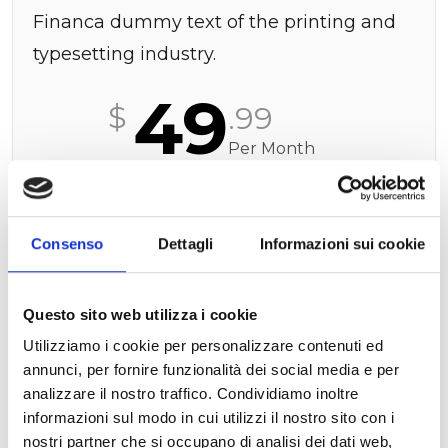
Financa dummy text of the printing and
typesetting industry.
49
$
.99
Per Month
Finance Consulting
Business Economiext printing
Consenso
Dettagli
Informazioni sui cookie
industr um has been
Investment typesetting
Questo sito web utilizza i cookie
Utilizziamo i cookie per personalizzare contenuti ed
annunci, per fornire funzionalità dei social media e per
Buy This Plan
analizzare il nostro traffico. Condividiamo inoltre
informazioni sul modo in cui utilizzi il nostro sito con i
nostri partner che si occupano di analisi dei dati web,