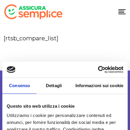
Skip
to
content
[rtsb_compare_list]
Consenso
Dettagli
Informazioni sui cookie
Questo sito web utilizza i cookie
Assicura Semplice S.r.l.
Utilizziamo i cookie per personalizzare contenuti ed
Corso della Vittoria, 31/A
annunci, per fornire funzionalità dei social media e per
28100 Novara (NO)
analizzare il nostro traffico. Condividiamo inoltre