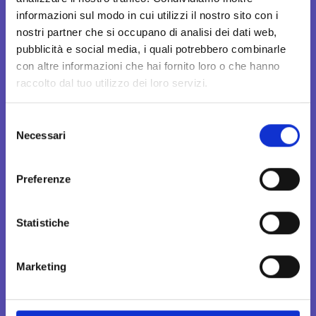
informazioni sul modo in cui utilizzi il nostro sito con i
Copyright 2024
nostri partner che si occupano di analisi dei dati web,
© Assicura Semplice S.r.l.
pubblicità e social media, i quali potrebbero combinarle
P.IVA IT02524610033
con altre informazioni che hai fornito loro o che hanno
raccolto dal tuo utilizzo dei loro servizi.
All rights reserved
S
Necessari
e
Pagine del sito
l
e
Preferenze
z
i
News
o
Statistiche
Sinistri e Reclami
n
e
Marketing
Lavora con noi
d
e
Apri il tuo punto vendita
l