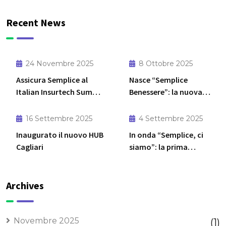
Recent News
24 Novembre 2025
8 Ottobre 2025
Assicura Semplice al
Nasce “Semplice
Italian Insurtech Summit
Benessere”: la nuova
2025: due giorni dedicati
polizza salute firmata
all’innovazione
Assicura Semplice e AXA
16 Settembre 2025
4 Settembre 2025
assicurativa
Partners Italia
Inaugurato il nuovo HUB
In onda “Semplice, ci
Cagliari
siamo”: la prima
campagna digital di
ComparaSemplice con
Gerry Scotti
Archives
Novembre 2025
(1)