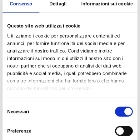
pensato per offrire ai clienti un
Consenso
Dettagli
Informazioni sui cookie
Read more
Questo sito web utilizza i cookie
Utilizziamo i cookie per personalizzare contenuti ed
annunci, per fornire funzionalità dei social media e per
analizzare il nostro traffico. Condividiamo inoltre
informazioni sul modo in cui utilizzi il nostro sito con i
nostri partner che si occupano di analisi dei dati web,
pubblicità e social media, i quali potrebbero combinarle
con altre informazioni che hai fornito loro o che hanno
15 Giugno 2025
Uncategorized
Less
raccolto dal tuo utilizzo dei loro servizi.
than a minute
S
Nuova Apertura Store Velletri
Necessari
e
l
Lo Store di Velletri si presenta con
e
Preferenze
una nuova veste: un ambiente
z