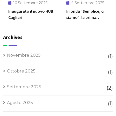
Insurtech
la nuova
16 Settembre 2025
4 Settembre 2025
Summit 2025:
polizza
Inaugurato il nuovo HUB
In onda “Semplice, ci
due giorni
salute
Cagliari
siamo”: la prima
dedicati
firmata
campagna digital di
all’innovazione
Assicura
ComparaSemplice con
assicurativa
Semplice e
Gerry Scotti
Archives
AXA
Partners
Italia
Novembre 2025
(1)
Ottobre 2025
(1)
Settembre 2025
(2)
Agosto 2025
(1)