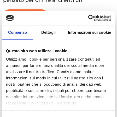
pensato per offrire ai clienti un
Read more
Consenso
Dettagli
Informazioni sui cookie
Questo sito web utilizza i cookie
Utilizziamo i cookie per personalizzare contenuti ed
annunci, per fornire funzionalità dei social media e per
analizzare il nostro traffico. Condividiamo inoltre
15 Giugno 2025
Uncategorized
Less
informazioni sul modo in cui utilizzi il nostro sito con i
than a minute
nostri partner che si occupano di analisi dei dati web,
Nuova Apertura Store Velletri
pubblicità e social media, i quali potrebbero combinarle
con altre informazioni che hai fornito loro o che hanno
raccolto dal tuo utilizzo dei loro servizi.
Lo Store di Velletri si presenta con
una nuova veste: un ambiente