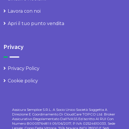
Lavora con noi
Apri il tuo punto vendita
Privacy
Privacy Policy
Cookie policy
Assicura Semplice S.r.l. A Socio Unico Società Soggetta A
Direzione E Coordinamento Di CloudCare TOPCO Ltd. Broker
Assicurativo Regolamentato Dall'IVASS Ed Iscritto Al RUI Con
Numero B000576481 Il 09/06/2017, P.IVA 02524610033, Sede
Legale: Corso Della Vittoria, 31/A Novara (NO) 28100 E Sedi